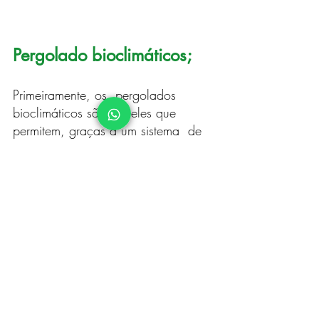
Pergolado bioclimáticos;
Primeiramente, os  pergolados 
bioclimáticos são aqueles que 
permitem, graças a um sistema  de 
lâminas orientáveis (geralmente de 
alumínio), regular a temperatura  
(através da ventilação) e a 
intensidade da luz da região 
coberta.
Isso  é possível porque as lâminas 
podem ser abertas e direcionadas 
em  diferentes ângulos e até mesmo 
serem fechadas por completo, 
protegendo a  área da chuva. Elas 